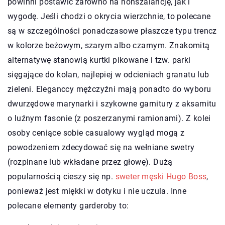
powinni postawić zarówno na nonszalancję, jak i
wygodę. Jeśli chodzi o okrycia wierzchnie, to polecane
są w szczególności ponadczasowe płaszcze typu trencz
w kolorze beżowym, szarym albo czarnym. Znakomitą
alternatywę stanowią kurtki pikowane i tzw. parki
sięgające do kolan, najlepiej w odcieniach granatu lub
zieleni. Eleganccy mężczyźni mają ponadto do wyboru
dwurzędowe marynarki i szykowne garnitury z aksamitu
o luźnym fasonie (z poszerzanymi ramionami). Z kolei
osoby ceniące sobie casualowy wygląd mogą z
powodzeniem zdecydować się na wełniane swetry
(rozpinane lub wkładane przez głowę). Dużą
popularnością cieszy się np.
sweter męski Hugo Boss
,
ponieważ jest miękki w dotyku i nie uczula. Inne
polecane elementy garderoby to: