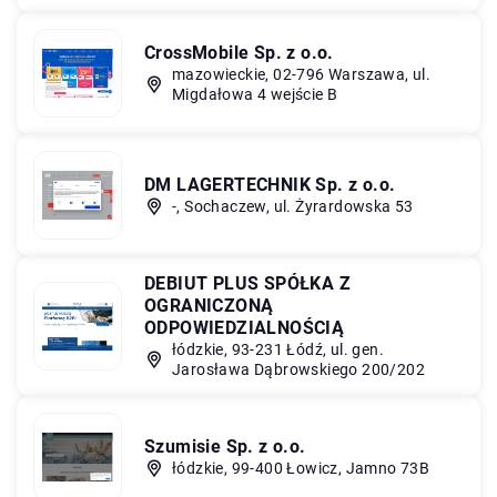
CrossMobile Sp. z o.o.
mazowieckie, 02-796 Warszawa, ul.
Migdałowa 4 wejście B
DM LAGERTECHNIK Sp. z o.o.
-, Sochaczew, ul. Żyrardowska 53
DEBIUT PLUS SPÓŁKA Z
OGRANICZONĄ
ODPOWIEDZIALNOŚCIĄ
łódzkie, 93-231 Łódź, ul. gen.
Jarosława Dąbrowskiego 200/202
Szumisie Sp. z o.o.
łódzkie, 99-400 Łowicz, Jamno 73B