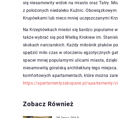
się niesamowity widok na miasto oraz Tatry. M
z położonych niedaleko Kuźnic. Obowiązkowym 
Krupówkami lub nieco mniej uczęszczanymi Krze
Na Krzeptówkach mieści się bardzo popularne w
także wybrać się pod Wielką Krokiew im. Stanis
skokach narciarskich. Każdy miłośnik ptaków p
spędzić miło czas w otoczeniu egzotycznych ga
spacer mniej popularnymi ulicami miasta, dzię
niesamowitą góralską architekturę tego miejsca
komfortowych apartamentach, które można zare
https://apartamentyzakopane.pl/apartamenty/c
Zobacz Również
25 lipca 2019