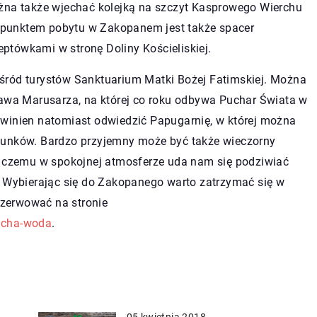
ożna także wjechać kolejką na szczyt Kasprowego Wierchu
punktem pobytu w Zakopanem jest także spacer
ptówkami w stronę Doliny Kościeliskiej.
śród turystów Sanktuarium Matki Bożej Fatimskiej. Można
ława Marusarza, na której co roku odbywa Puchar Świata w
owinien natomiast odwiedzić Papugarnię, w której można
tunków. Bardzo przyjemny może być także wieczorny
ki czemu w spokojnej atmosferze uda nam się podziwiać
. Wybierając się do Zakopanego warto zatrzymać się w
zerwować na stronie
icha-woda
.
05 kwietnia 2018