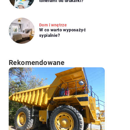
tonerami od drukarki?
Dom i wnętrze
W co warto wyposażyć
sypialnie?
Rekomendowane