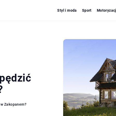
Styl i moda
Sport
Motoryzac
pędzić
?
s w Zakopanem?