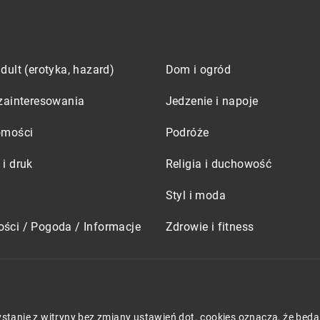
dult (erotyka, hazard)
Dom i ogród
zainteresowania
Jedzenie i napoje
omości
Podróże
i druk
Religia i duchowość
Styl i moda
ści / Pogoda / Informacje
Zdrowie i fitness
zystanie z witryny bez zmiany ustawień dot. cookies oznacza, że 