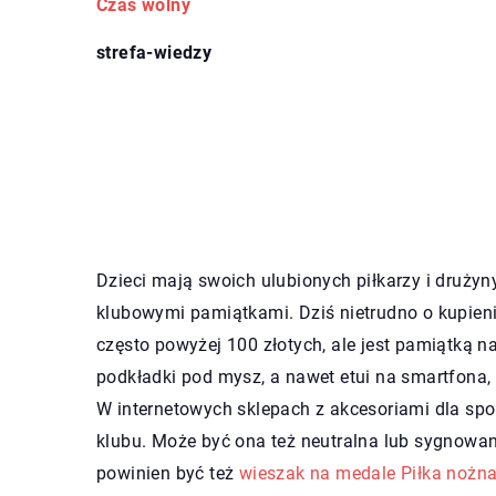
Czas wolny
strefa-wiedzy
Dzieci mają swoich ulubionych piłkarzy i drużyny
klubowymi pamiątkami. Dziś nietrudno o kupieni
często powyżej 100 złotych, ale jest pamiątką n
podkładki pod mysz, a nawet etui na smartfona, 
W internetowych sklepach z akcesoriami dla s
klubu. Może być ona też neutralna lub sygnow
powinien być też
wieszak na medale Piłka nożn