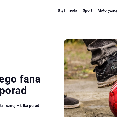
Styl i moda
Sport
Motoryzac
ego fana
 porad
ki nożnej – kilka porad