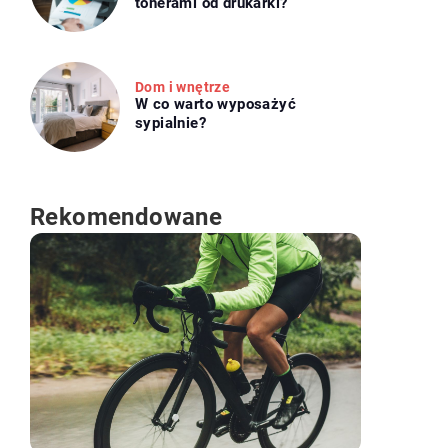
tonerami od drukarki?
Dom i wnętrze
W co warto wyposażyć
sypialnie?
Rekomendowane