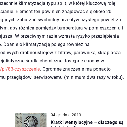
echnie klimatyzacja typu split, w której kluczową rolę
ianie. Element ten powinien znajdować się około 20
ogących zaburzać swobodny przepływ czystego powietrza.
tym, aby różnica pomiędzy temperaturą w pomieszczeniu i
jusza. W przeciwnym razie wzrasta ryzyko przeziębienia
. Dbanie o klimatyzację polega również na
dliwych drobnoustrojów z filtrów, parownika, skraplacza
cjalistyczne środki chemiczne dostępne choćby w
pl/pl/83-czyszczenie
. Ogromne znaczenie ma ponadto
mu przeglądowi serwisowemu (minimum dwa razy w roku).
04 grudnia 2019
Kratki wentylacyjne – dlaczego są