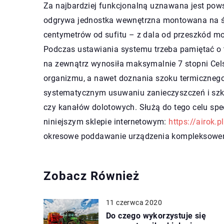
Za najbardziej funkcjonalną uznawana jest powsz
odgrywa jednostka wewnętrzna montowana na śc
centymetrów od sufitu – z dala od przeszkód m
Podczas ustawiania systemu trzeba pamiętać o 
na zewnątrz wynosiła maksymalnie 7 stopni Cels
organizmu, a nawet doznania szoku termicznego
systematycznym usuwaniu zanieczyszczeń i szko
czy kanałów dolotowych. Służą do tego celu spe
niniejszym sklepie internetowym:
https://airok.
okresowe poddawanie urządzenia kompleksowe
Zobacz Również
11 czerwca 2020
Do czego wykorzystuje się