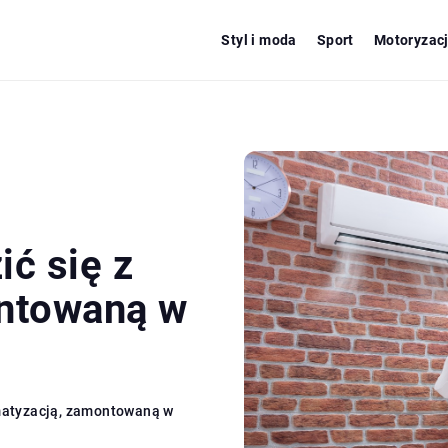
Styl i moda
Sport
Motoryzac
ć się z
ontowaną w
imatyzacją, zamontowaną w