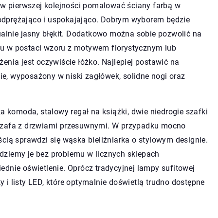
y w pierwszej kolejności pomalować ściany farbą w
odprężająco i uspokajająco. Dobrym wyborem będzie
ualnie jasny błękit. Dodatkowo można sobie pozwolić na
tu w postaci wzoru z motywem florystycznym lub
a jest oczywiście łóżko. Najlepiej postawić na
e, wyposażony w niski zagłówek, solidne nogi oraz
a komoda, stalowy regał na książki, dwie niedrogie szafki
 szafa z drzwiami przesuwnymi. W przypadku mocno
cią sprawdzi się wąska bieliźniarka o stylowym designie.
jdziemy je bez problemu w licznych sklepach
ednie oświetlenie. Oprócz tradycyjnej lampy sufitowej
i listy LED, które optymalnie doświetlą trudno dostępne