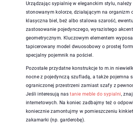
Urządzając sypialnię w eleganckim stylu, należ
stonowanym kolorze, działającym na organizm 
klasyczna biel, beż albo stalowa szarość, ewent
zastosowanie pojedynczego, wyrazistego akcen
geometrycznym. Kluczowym elementem wyposażeni
tapicerowany model dwuosobowy o prostej formi
specjalny pojemnik na pościel.
Pozostałe przydatne konstrukcje to m.in niewielk
nocne z pojedynczą szufladą, a także pojemna
ograniczonej przestrzeni zamiast szafy z pewnoś
Jeśli interesują nas
tanie meble do sypialni
, zna
internetowych. Na koniec zadbajmy też o odpowi
koniecznie zamontujmy w pomieszczeniu kinkiety 
zakamarki (np. garderobę).