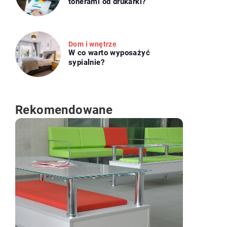
tonerami od drukarki?
Dom i wnętrze
W co warto wyposażyć
sypialnie?
Rekomendowane