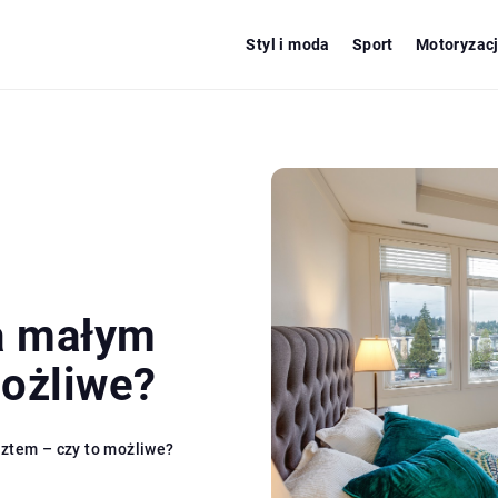
Styl i moda
Sport
Motoryzac
ia małym
możliwe?
ztem – czy to możliwe?