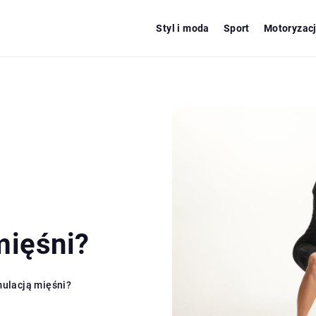
Styl i moda
Sport
Motoryzac
mięśni?
mulacją mięśni?