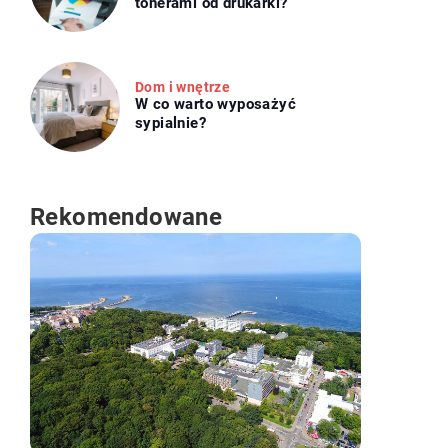
tonerami od drukarki?
Dom i wnętrze
W co warto wyposażyć
sypialnie?
Rekomendowane