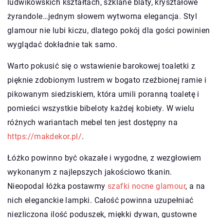
ludwikowskich kształtach, szklane blaty, kryształowe
żyrandole…jednym słowem wytworna elegancja. Styl
glamour nie lubi kiczu, dlatego pokój dla gości powinien
wyglądać dokładnie tak samo.
Warto pokusić się o wstawienie barokowej toaletki z
pięknie zdobionym lustrem w bogato rzeźbionej ramie i
pikowanym siedziskiem, która umili poranną toaletę i
pomieści wszystkie bibeloty każdej kobiety. W wielu
różnych wariantach mebel ten jest dostępny na
https://makdekor.pl/
.
Łóżko powinno być okazałe i wygodne, z wezgłowiem
wykonanym z najlepszych jakościowo tkanin.
Nieopodal łóżka postawmy
szafki nocne glamour
, a na
nich eleganckie lampki. Całość powinna uzupełniać
niezliczona ilość poduszek, miękki dywan, gustowne