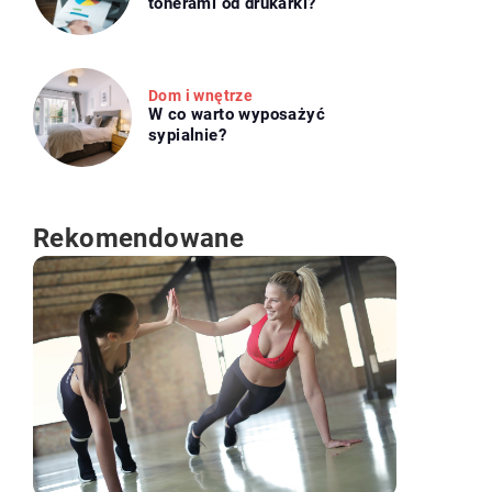
tonerami od drukarki?
Dom i wnętrze
W co warto wyposażyć
sypialnie?
Rekomendowane