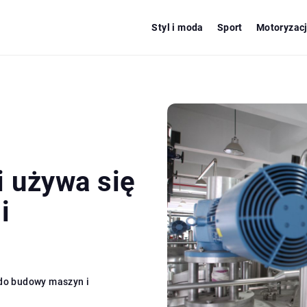
Styl i moda
Sport
Motoryzac
i używa się
i
 do budowy maszyn i