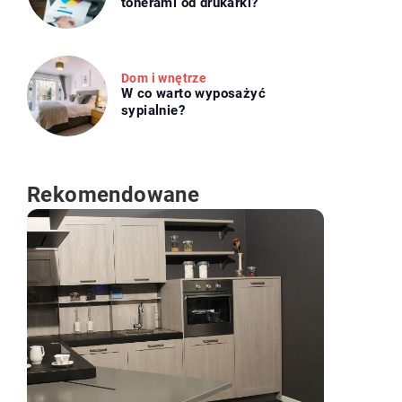
tonerami od drukarki?
Dom i wnętrze
W co warto wyposażyć
sypialnie?
Rekomendowane