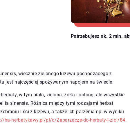
Potrzebujesz ok. 2 min. ab
 sinensis, wiecznie zielonego krzewu pochodzącego z
bata jest najczęściej spożywanym napojem na świecie.
erbaty, w tym biała, zielona, żółta i oolong, ale wszystkie
lia sinensis. Różnica między tymi rodzajami herbat
ebraniu liści z krzewu, a także ich parzenia np. w wyniku
://ha-herbatykawy.pl/pl/c/Zaparzacze-do-herbaty-i-ziol/84
.