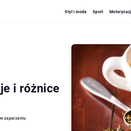
Styl i moda
Sport
Motoryzac
je i różnice
e w zaparzaniu