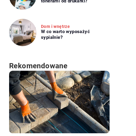
tonerami od drukarki?
Dom i wnętrze
W co warto wyposażyć
sypialnie?
Rekomendowane