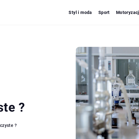
Styl i moda
Sport
Motoryzac
te ?
czyste ?