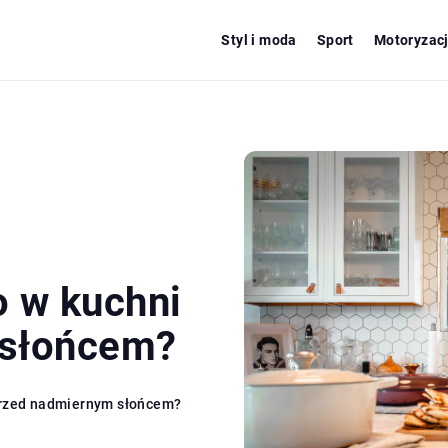
Styl i moda
Sport
Motoryzac
o w kuchni
 słońcem?
przed nadmiernym słońcem?