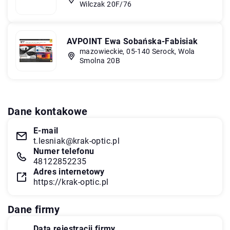
Wilczak 20F/76
AVPOINT Ewa Sobańska-Fabisiak
mazowieckie, 05-140 Serock, Wola
Smolna 20B
Dane kontakowe
E-mail
t.lesniak@krak-optic.pl
Numer telefonu
48122852235
Adres internetowy
https://krak-optic.pl
Dane firmy
Data rejestracji firmy