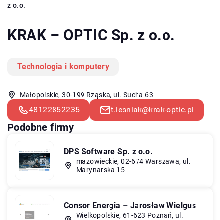
z o.o.
KRAK – OPTIC Sp. z o.o.
Technologia i komputery
Małopolskie, 30-199 Rząska, ul. Sucha 63
48122852235
t.lesniak@krak-optic.pl
Podobne firmy
DPS Software Sp. z o.o.
mazowieckie, 02-674 Warszawa, ul.
Marynarska 15
Consor Energia – Jarosław Wielgus
Wielkopolskie, 61-623 Poznań, ul.