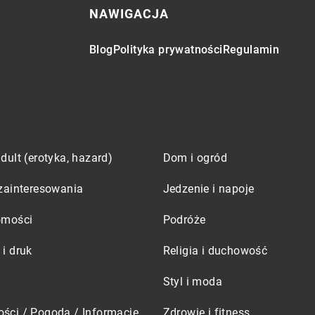
NAWIGACJA
Blog
Polityka prywatności
Regulamin
dult (erotyka, hazard)
Dom i ogród
zainteresowania
Jedzenie i napoje
omości
Podróże
i druk
Religia i duchowość
Styl i moda
ści / Pogoda / Informacje
Zdrowie i fitness