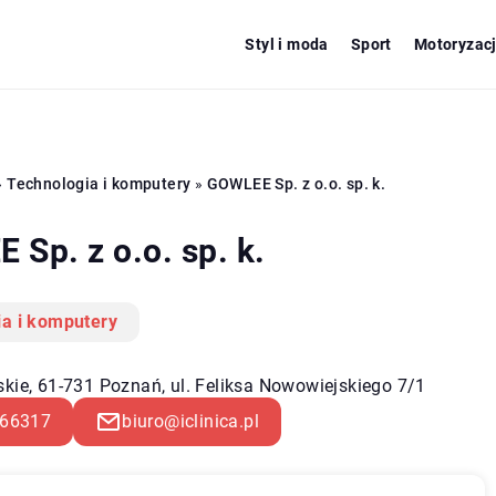
Styl i moda
Sport
Motoryzac
»
Technologia i komputery
»
GOWLEE Sp. z o.o. sp. k.
Sp. z o.o. sp. k.
ia i komputery
skie, 61-731 Poznań, ul. Feliksa Nowowiejskiego 7/1
66317
biuro@iclinica.pl