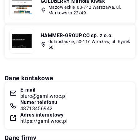
GOLDBERRY Mariola Kiwak
Mazowieckie, 03-742 Warszawa, ul.
Markowska 22/49
HAMMER-GROUP.CO sp. z o.o.
dolnośląskie, 50-116 Wrocław, ul. Rynek
60
Dane kontakowe
E-mail
biuro@gami.wroc.pl
Numer telefonu
48713456942
Adres internetowy
https://gami.wroc.pl
Dane firmy