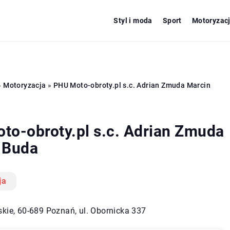
Styl i moda
Sport
Motoryzac
»
Motoryzacja
»
PHU Moto-obroty.pl s.c. Adrian Zmuda Marcin
to-obroty.pl s.c. Adrian Zmuda
 Buda
ja
skie, 60-689 Poznań, ul. Obornicka 337