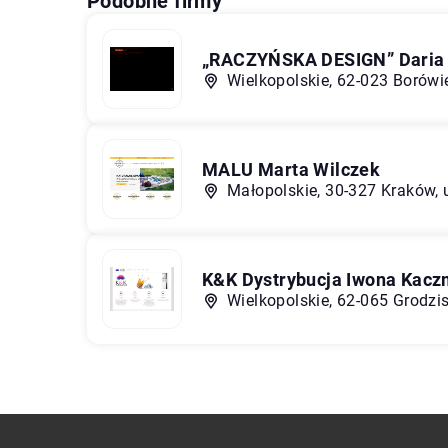
Podobne firmy
„RACZYŃSKA DESIGN” Daria
Wielkopolskie, 62-023 Borówie
MALU Marta Wilczek
Małopolskie, 30-327 Kraków, 
K&K Dystrybucja Iwona Kac
Wielkopolskie, 62-065 Grodzi