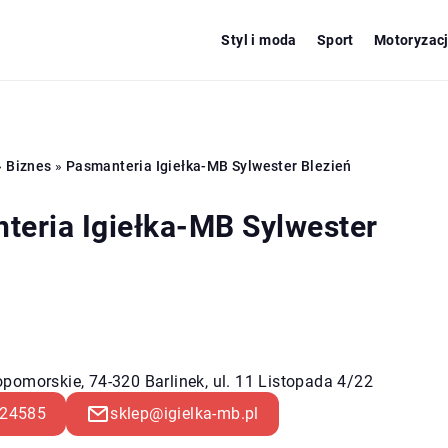
Styl i moda
Sport
Motoryzac
»
Biznes
»
Pasmanteria Igiełka-MB Sylwester Blezień
teria Igiełka-MB Sylwester
ń
pomorskie, 74-320 Barlinek, ul. 11 Listopada 4/22
24585
sklep@igielka-mb.pl