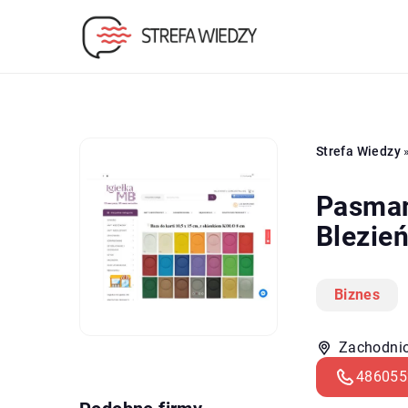
Strefa Wiedzy
Pasman
Blezie
Biznes
Zachodnio
486055