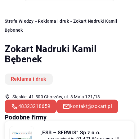
Strefa Wiedzy
»
Reklama i druk
»
Zokart Nadruki Kamil
Bębenek
Zokart Nadruki Kamil
Bębenek
Reklama i druk
Śląskie, 41-500 Chorzów, ul. 3 Maja 121/13
48323218659
kontakt@zokart.pl
Podobne firmy
„ESB – SERWIS” Sp z o.o.
mazowieckie, 01-471 Warszawa, UL.