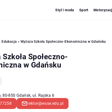
Styl i moda
Sport
Motoryzac
»
Edukacja
»
Wyższa Szkoła Społeczno-Ekonomiczna w Gdańsku
 Szkoła Społeczno-
iczna w Gdańsku
, 80-850 Gdańsk, ul. Rajska 6
77258
rektor@wsse.edu.pl