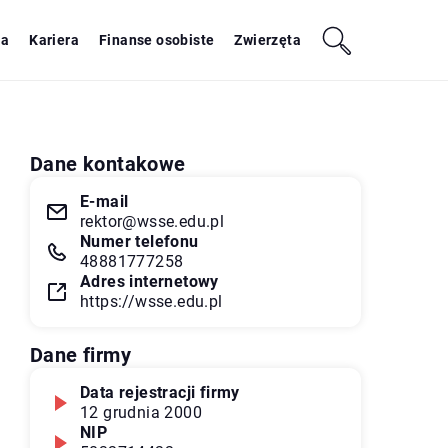
ja
Kariera
Finanse osobiste
Zwierzęta
Dane kontakowe
E-mail
rektor@wsse.edu.pl
Numer telefonu
48881777258
Adres internetowy
https://wsse.edu.pl
Dane firmy
Data rejestracji firmy
12 grudnia 2000
NIP