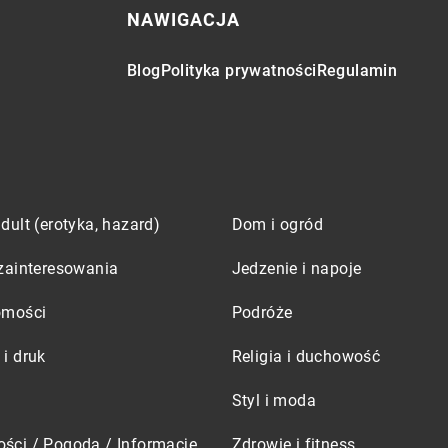
NAWIGACJA
Blog
Polityka prywatności
Regulamin
dult (erotyka, hazard)
Dom i ogród
zainteresowania
Jedzenie i napoje
omości
Podróże
i druk
Religia i duchowość
Styl i moda
ści / Pogoda / Informacje
Zdrowie i fitness