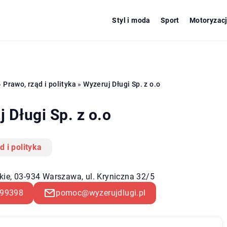
Styl i moda
Sport
Motoryzac
»
Prawo, rząd i polityka
»
Wyzeruj Długi Sp. z o.o
 Długi Sp. z o.o
d i polityka
ie, 03-934 Warszawa, ul. Kryniczna 32/5
99398
pomoc@wyzerujdlugi.pl