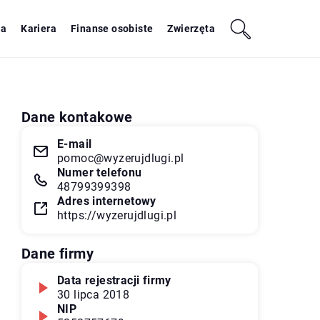
ja
Kariera
Finanse osobiste
Zwierzęta
Dane kontakowe
E-mail
pomoc@wyzerujdlugi.pl
Numer telefonu
48799399398
Adres internetowy
https://wyzerujdlugi.pl
Dane firmy
Data rejestracji firmy
30 lipca 2018
NIP