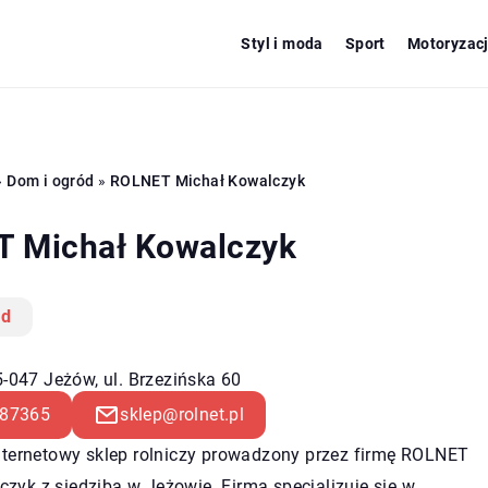
Styl i moda
Sport
Motoryzac
»
Dom i ogród
»
ROLNET Michał Kowalczyk
 Michał Kowalczyk
ód
5-047 Jeżów, ul. Brzezińska 60
87365
sklep@rolnet.pl
internetowy sklep rolniczy prowadzony przez firmę ROLNET
zyk z siedzibą w Jeżowie. Firma specjalizuje się w