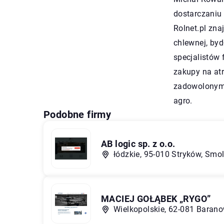
dostarczaniu 
Rolnet.pl zna
chlewnej, byd
specjalistów
zakupy na at
zadowolonym 
agro.
Podobne firmy
AB logic sp. z o.o.
łódzkie, 95-010 Stryków, Smo
MACIEJ GOŁĄBEK „RYGO”
Wielkopolskie, 62-081 Barano