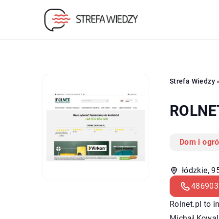
Strefa Wiedzy
ROLNET
Dom i ogr
łódzkie, 9
486903
Rolnet
.pl to 
Michał Kowalc