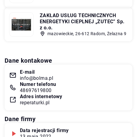
ZAKŁAD USŁUG TECHNICZNYCH
ENERGETYKI CIEPLNEJ „ZUTEC” Sp.
z o.o.
mazowieckie, 26-612 Radom, Żelazna 9
Dane kontakowe
E-mail
info@bolma.pl
Numer telefonu
48697619800
Adres internetowy
reperaturki.pl
Dane firmy
Data rejestracji firmy
13 maja 2022