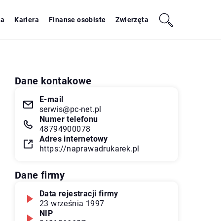
ja
Kariera
Finanse osobiste
Zwierzęta
Dane kontakowe
E-mail
serwis@pc-net.pl
Numer telefonu
48794900078
Adres internetowy
https://naprawadrukarek.pl
Dane firmy
Data rejestracji firmy
23 września 1997
NIP