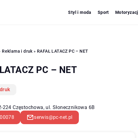
Styl i moda
Sport
Motoryzac
»
Reklama i druk
»
RAFAŁ LATACZ PC – NET
LATACZ PC – NET
 druk
42-224 Częstochowa, ul. Słonecznikowa 6B
00078
serwis@pc-net.pl