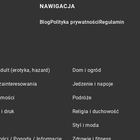
NAWIGACJA
Blog
Polityka prywatności
Regulamin
dult (erotyka, hazard)
Dom i ogród
zainteresowania
Jedzenie i napoje
omości
Podróże
i druk
Religia i duchowość
Styl i moda
ści / Pogoda / Informacje
Zdrowie i fitness