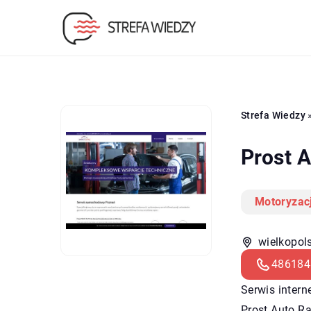
Strefa Wiedzy
Prost 
Motoryzac
wielkopol
486184
Serwis inter
Prost Auto R