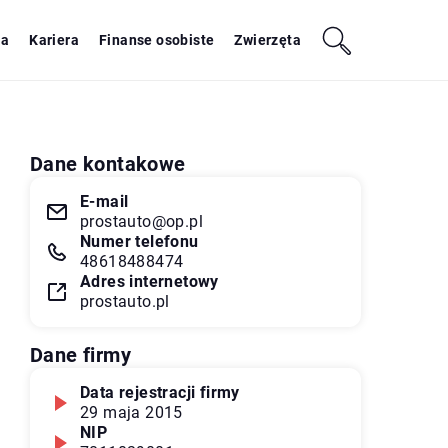
ja
Kariera
Finanse osobiste
Zwierzęta
Dane kontakowe
E-mail
prostauto@op.pl
Numer telefonu
48618488474
Adres internetowy
prostauto.pl
Dane firmy
Data rejestracji firmy
29 maja 2015
NIP