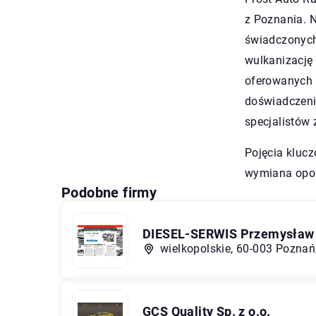
z Poznania. N
świadczonych
wulkanizację
oferowanych u
doświadczeni
specjalistów
Pojęcia kluc
wymiana opo
Podobne firmy
DIESEL-SERWIS Przemysław
wielkopolskie, 60-003 Poznań,
GCS Quality Sp. z o.o.