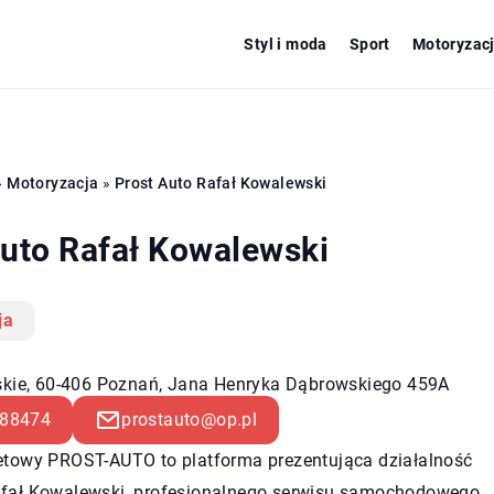
Styl i moda
Sport
Motoryzac
»
Motoryzacja
»
Prost Auto Rafał Kowalewski
Auto Rafał Kowalewski
ja
skie, 60-406 Poznań, Jana Henryka Dąbrowskiego 459A
88474
prostauto@op.pl
netowy PROST-AUTO to platforma prezentująca działalność
afał Kowalewski, profesjonalnego serwisu samochodowego