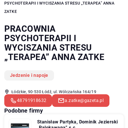
PSYCHOTERAPII I WYCISZANIA STRESU „TERAPEA” ANNA
ZATKE
PRACOWNIA
PSYCHOTERAPII I
WYCISZANIA STRESU
„TERAPEA” ANNA ZATKE
Jedzenie i napoje
Łódzkie, 90-530 Łódź, ul. Wólczańska 164/19
48791918632
a.zatke@gazeta.pl
Podobne firmy
Stanisław Partyka, Dominik Jezierski
„Palokawana” s.c.