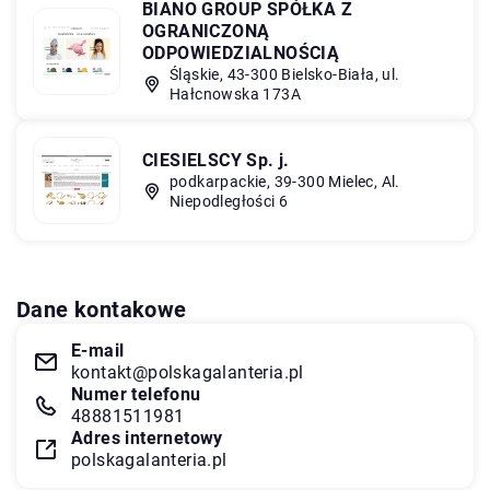
BIANO GROUP SPÓŁKA Z
OGRANICZONĄ
ODPOWIEDZIALNOŚCIĄ
Śląskie, 43-300 Bielsko-Biała, ul.
Hałcnowska 173A
CIESIELSCY Sp. j.
podkarpackie, 39-300 Mielec, Al.
Niepodległości 6
Dane kontakowe
E-mail
kontakt@polskagalanteria.pl
Numer telefonu
48881511981
Adres internetowy
polskagalanteria.pl