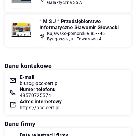
Galaktyczna 35 A
” M S J ” Przedsiębiorstwo
Informatyczne Sławomir Głowacki
Kujawsko-pomorskie, 85-746
Bydgoszcz, ul. Towarowa 4
Dane kontakowe
E-mail
biuro@pcc-cert.pl
Numer telefonu
48570725574
Adres internetowy
https://pcc-cert.pl
Dane firmy
Data rejestracji firmy