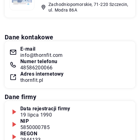
Zachodniopomorskie, 71-220 Szczecin,
ul. Modra 86A
Dane kontakowe
E-mail
info@thornfit.com
Numer telefonu
48586200066
Adres internetowy
thornfit.pl
Dane firmy
Data rejestracji firmy
19 lipca 1990
NIP
5850000785
REGON
2844133