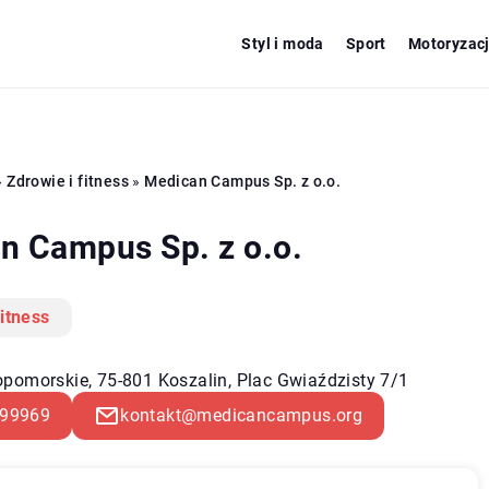
Styl i moda
Sport
Motoryzac
»
Zdrowie i fitness
»
Medican Campus Sp. z o.o.
n Campus Sp. z o.o.
fitness
pomorskie, 75-801 Koszalin, Plac Gwiaździsty 7/1
99969
kontakt@medicancampus.org