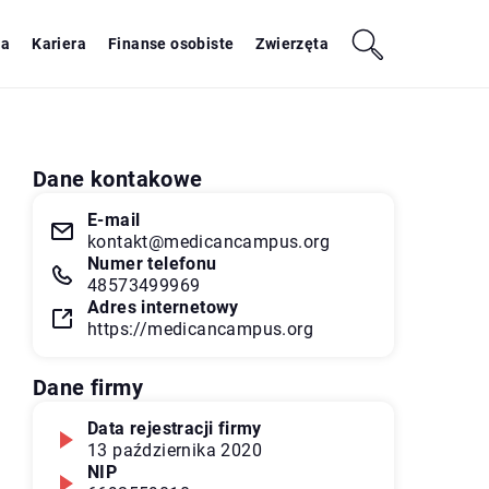
ja
Kariera
Finanse osobiste
Zwierzęta
Dane kontakowe
E-mail
kontakt@medicancampus.org
Numer telefonu
48573499969
Adres internetowy
https://medicancampus.org
Dane firmy
Data rejestracji firmy
13 października 2020
NIP