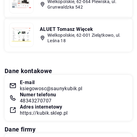
Wielkopolskie, 62-064 Plewiska, ul.
Grunwaldzka 542
ALUET Tomasz Więcek
Wielkopolskie, 62-001 Zielątkowo, ul.
Leśna 18
Dane kontakowe
E-mail
ksiegowosc@saunykubik.pl
Numer telefonu
48343270707
Adres internetowy
https://kubik.sklep.pl
Dane firmy