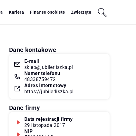
ja
Kariera
Finanse osobiste
Zwierzęta
Dane kontakowe
E-mail
sklep@jubilerliszka.pl
Numer telefonu
48338759472
Adres internetowy
https://jubilerliszka.pl
Dane firmy
Data rejestracji firmy
29 listopada 2017
NIP