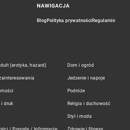
NAWIGACJA
Blog
Polityka prywatności
Regulamin
dult (erotyka, hazard)
Dom i ogród
zainteresowania
Jedzenie i napoje
omości
Podróże
i druk
Religia i duchowość
Styl i moda
ści / Pogoda / Informacje
Zdrowie i fitness