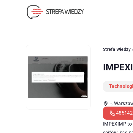
Strefa Wiedzy
IMPEXI
Technolog
-, Warszaw
485142
IMPEXIMP to s
sejfów, kas p