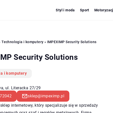
Styl i moda
Sport
Motoryzac
»
Technologia i komputery
»
IMPEXIMP Security Solutions
MP Security Solutions
ia i komputery
a, ul. Literacka 27/29
72042
sklep@impeximp.pl
klep internetowy, który specjalizuje się w sprzedaży
ancernych oraz szaf i regałów metalowych. Firma