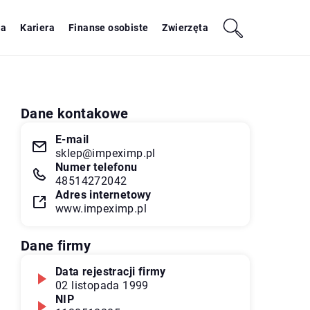
ja
Kariera
Finanse osobiste
Zwierzęta
Dane kontakowe
E-mail
sklep@impeximp.pl
Numer telefonu
48514272042
Adres internetowy
www.impeximp.pl
Dane firmy
Data rejestracji firmy
02 listopada 1999
NIP