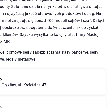
rity Solutions działa na rynku od wielu lat, gwarantując
om najwyższą jakość oferowanych produktów i usług. Na
imp.pl znajduje się ponad 400 modeli sejfów i szaf. Dzięki
ej obsłudze oraz bogatemu doświadczeniu, sklep zyskał
u klientów. Szybka wysyłka to kolejny atut firmy Maciej
XIMP.
owe:
domowe sejfy zabezpieczenia
, kasy pancerne, sejfy,
we, regały metalowe
R
Gryźliny, ul. Kościelna 47
.