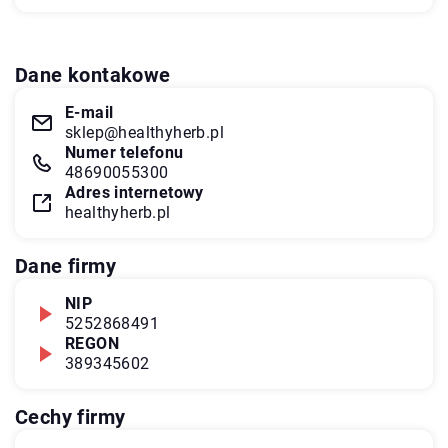
Dane kontakowe
E-mail
sklep@healthyherb.pl
Numer telefonu
48690055300
Adres internetowy
healthyherb.pl
Dane firmy
NIP
5252868491
REGON
389345602
Cechy firmy