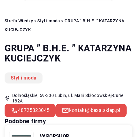
Strefa Wiedzy
»
Styl i moda
»
GRUPA ” B.H.E. ” KATARZYNA
KUCIEJCZYK
GRUPA ” B.H.E. ” KATARZYNA
KUCIEJCZYK
Styl i moda
Dolnośląskie, 59-300 Lubin, ul. Marii Skłodowskiej-Curie
182A
48725323045
kontakt@bexa.sklep.pl
Podobne firmy
VAPORSHOP