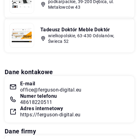
podkarpackie, 39-200 Dębica, ul.
Metalowców 43
Tadeusz Doktór Meble Doktór
wielkopolskie, 63-430 Odolanów,
Świeca 52
Dane kontakowe
E-mail
office@ferguson-digital.eu
Numer telefonu
48618220511
Adres internetowy
https://ferguson-digital.eu
Dane firmy