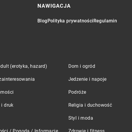
NAWIGACJA
Blog
Polityka prywatności
Regulamin
dult (erotyka, hazard)
Dom i ogród
zainteresowania
Jedzenie i napoje
omości
Podróże
i druk
Religia i duchowość
Styl i moda
ści / Pogoda / Informacje
Zdrowie i fitness