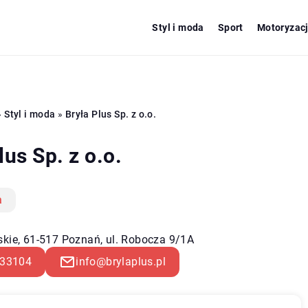
Styl i moda
Sport
Motoryzac
»
Styl i moda
»
Bryła Plus Sp. z o.o.
lus Sp. z o.o.
a
skie, 61-517 Poznań, ul. Robocza 9/1A
33104
info@brylaplus.pl