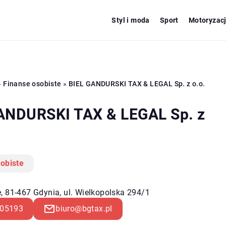
Styl i moda
Sport
Motoryzac
»
Finanse osobiste
»
BIEL GANDURSKI TAX & LEGAL Sp. z o.o.
ANDURSKI TAX & LEGAL Sp. z
obiste
, 81-467 Gdynia, ul. Wielkopolska 294/1
05193
biuro@bgtax.pl