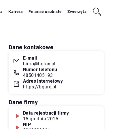
ja
Kariera
Finanse osobiste
Zwierzęta
Dane kontakowe
E-mail
biuro@bgtax.pl
Numer telefonu
48501405193
Adres internetowy
https://bgtax.pl
Dane firmy
Data rejestracji firmy
15 grudnia 2015
NIP