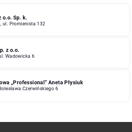
.o. Sp. k.
, ul. Promienista 132
. z o.o.
ul. Wadowicka 6
wa „Professional” Aneta Płysiuk
 Bolesława Czerwińskiego 6