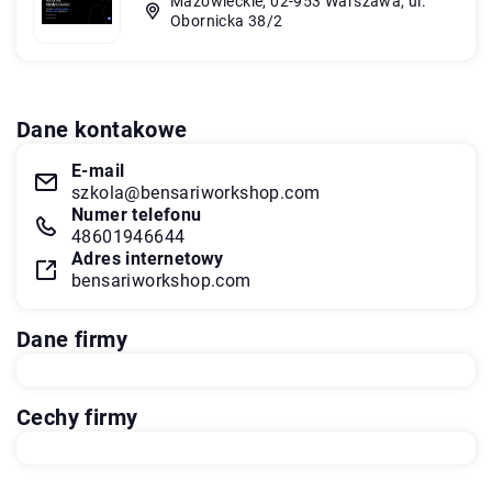
Mazowieckie, 02-953 Warszawa, ul.
Obornicka 38/2
Dane kontakowe
E-mail
szkola@bensariworkshop.com
Numer telefonu
48601946644
Adres internetowy
bensariworkshop.com
Dane firmy
Cechy firmy