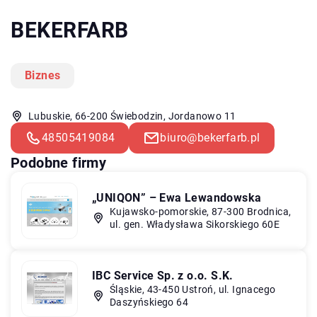
BEKERFARB
Biznes
Lubuskie, 66-200 Świebodzin, Jordanowo 11
48505419084
biuro@bekerfarb.pl
Podobne firmy
„UNIQON” – Ewa Lewandowska
Kujawsko-pomorskie, 87-300 Brodnica,
ul. gen. Władysława Sikorskiego 60E
IBC Service Sp. z o.o. S.K.
Śląskie, 43-450 Ustroń, ul. Ignacego
Daszyńskiego 64