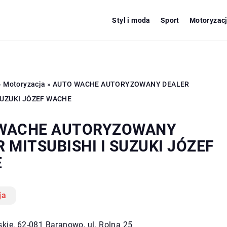
Styl i moda
Sport
Motoryzac
»
Motoryzacja
»
AUTO WACHE AUTORYZOWANY DEALER
 SUZUKI JÓZEF WACHE
WACHE AUTORYZOWANY
 MITSUBISHI I SUZUKI JÓZEF
E
ja
skie, 62-081 Baranowo, ul. Rolna 25